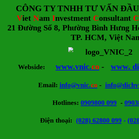
CÔNG TY TNHH TƯ
V
ẤN ĐẦU
V
iet
N
am
I
nvestment
C
onsultant
C
21 Đường Số 8, Phường Bình Hưng H
TP. HCM, Việt Na
www.vnic.
co
-
www. di
Webside
:
Email
:
info@vnic.
co
-
info@dichv
Hotlines
:
0909800 099
-
0903
Điện thoại:
(028) 62800 099
-
(02