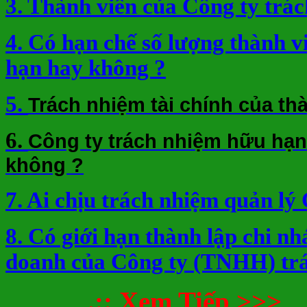
3. Thành viên của Công ty trá
4. Có hạn chế số lượng thành 
hạn hay không ?
5.
Trách nhiệm tài chính của th
6.
Công ty trách nhiệm hữu hạn
không ?
7. Ai chịu trách nhiệm quản lý
8. Có giới hạn thành lập chi nh
doanh của Công ty (TNHH) tr
.:: Xem Tiếp >>>