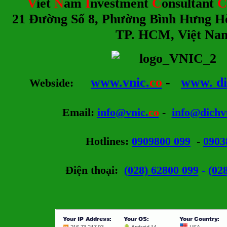
V
iet
N
am
I
nvestment
C
onsultant
C
21 Đường Số 8, Phường Bình Hưng H
TP. HCM, Việt Na
www.vnic.
co
-
www. di
Webside
:
Email
:
info@vnic.
co
-
info@dichv
Hotlines
:
0909800 099
-
0903
Điện thoại:
(028) 62800 099
-
(02