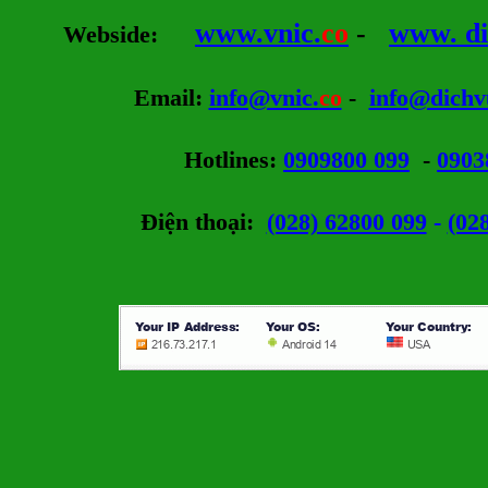
www.vnic.
co
-
www. di
Webside
:
Email
:
info@vnic.
co
-
info@dichv
Hotlines
:
0909800 099
-
0903
Điện thoại:
(028) 62800 099
-
(02