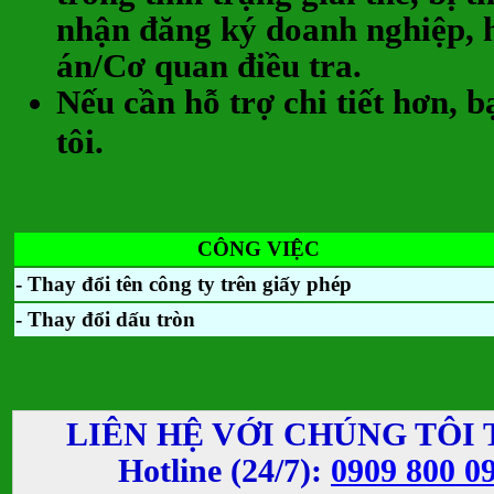
nhận đăng ký doanh nghiệp, 
án/Cơ quan điều tra.
Nếu cần hỗ trợ chi tiết hơn, b
tôi.
CÔNG VIỆC
- Thay đổi tên công ty trên giấy phép
- Thay đổi dấu tròn
LIÊN HỆ VỚI CHÚNG TÔI 
Hotline (24/7):
0909 800 0