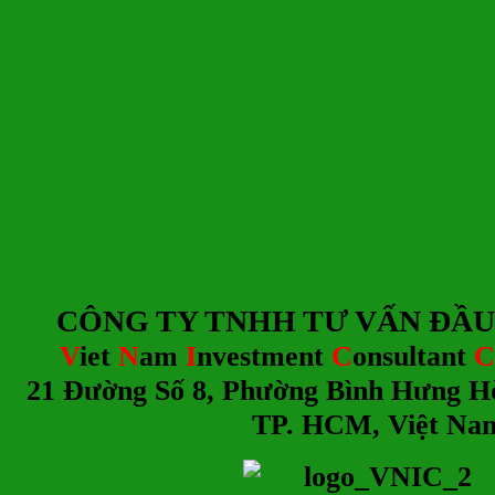
CÔNG TY TNHH TƯ
V
ẤN ĐẦU
V
iet
N
am
I
nvestment
C
onsultant
C
21 Đường Số 8, Phường Bình Hưng H
TP. HCM, Việt Na