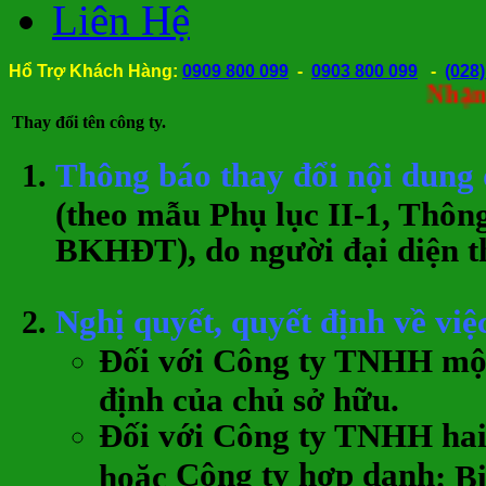
Liên Hệ
Hổ Trợ Khách Hàng:
0909 800 099
-
0903 800 099
-
(028
Nhận thành 
Thay đổi tên công ty.
Thông báo thay đổi nội dung
(theo mẫu Phụ lục II-1, Thôn
BKHĐT), do người đại diện th
Nghị quyết, quyết định về việc
Đối với
Công ty TNHH một
định của chủ sở hữu.
Đối với
Công ty TNHH hai 
Công ty hợp danh
hoặc
: B