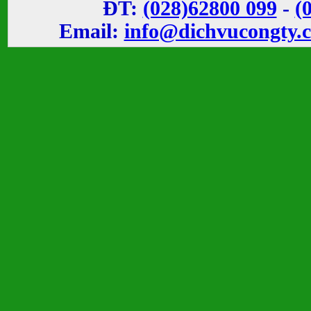
ĐT:
(028)62800 099
-
(
Email:
info@dichvucongty.