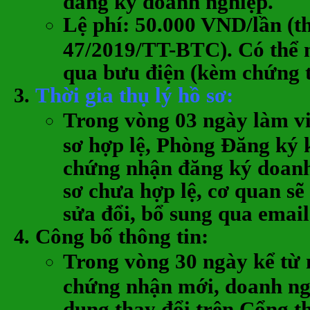
đăng ký doanh nghiệp.
Lệ phí: 50.000 VND/lần (t
47/2019/TT-BTC). Có thể 
qua bưu điện (kèm chứng t
Thời gia thụ lý hồ sơ
:
Trong vòng
03 ngày làm v
sơ hợp lệ, Phòng Đăng ký 
chứng nhận đăng ký doanh
sơ chưa hợp lệ, cơ quan sẽ
sửa đổi, bổ sung qua email
Công bố thông tin
:
Trong vòng
30 ngày
kể từ 
chứng nhận mới, doanh ng
dung thay đổi trên Cổng th