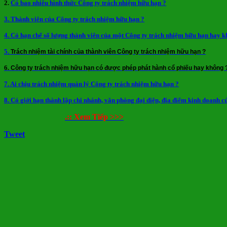
2.
Có bao nhiêu hình thức Công ty trách nhiệm hữu hạn ?
3. Thành viên của Công ty trách nhiệm hữu hạn ?
4. Có hạn chế số lượng thành viên của một Công ty trách nhiệm hữu hạn hay k
5.
Trách nhiệm tài chính của thành viên Công ty trách nhiệm hữu hạn ?
6.
Công ty trách nhiệm hữu hạn có được phép phát hành cổ phiếu hay không 
7. Ai chịu trách nhiệm quản lý Công ty trách nhiệm hữu hạn ?
8. Có giới hạn thành lập chi nhánh, văn phòng đại diện, địa điểm kinh doanh
.:: Xem Tiếp >>>
Tweet