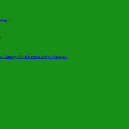
hông ?
?
 của Công ty (TNHH) trách nhiệm hữu hạn ?