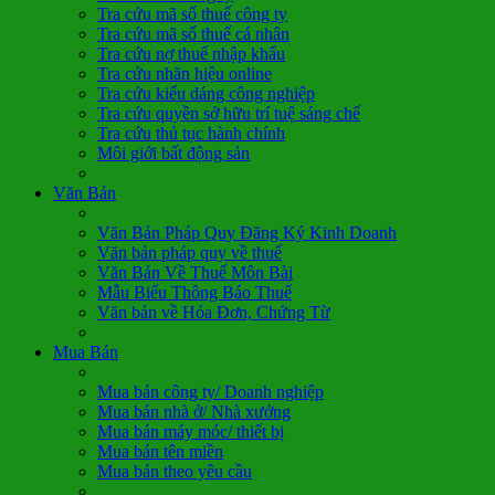
Tra cứu mã số thuế công ty
Tra cứu mã số thuế cá nhân
Tra cứu nợ thuế nhập khẩu
Tra cứu nhãn hiệu online
Tra cứu kiểu dáng công nghiệp
Tra cứu quyền sở hữu trí tuệ sáng chế
Tra cứu thủ tục hành chính
Môi giới bất động sản
Văn Bản
Văn Bản Pháp Quy Đăng Ký Kinh Doanh
Văn bản pháp quy về thuế
Văn Bản Về Thuế Môn Bài
Mẫu Biểu Thông Báo Thuế
Văn bản về Hóa Đơn, Chứng Từ
Mua Bán
Mua bán công ty/ Doanh nghiệp
Mua bán nhà ở/ Nhà xưởng
Mua bán máy móc/ thiết bị
Mua bán tên miền
Mua bán theo yêu cầu