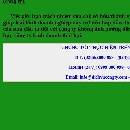
(công ty).
Việc giới hạn trách nhiệm của chủ sở hữu/thành vi
giúp loại hình doanh nghiệp này trở nên hấp dẫn đối
của nhà đầu tư đối với công ty không ảnh hưởng đến
hợp công ty kinh doanh thất bại.
CHÚNG TÔI THỰC HIỆN TRÊ
ĐT:
(028)62800 099
-
(028)
Hotline (24/7):
0909 800 099
-
0
Email:
info@dichvucongty.com