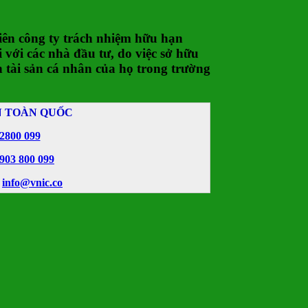
ên công ty trách nhiệm hữu hạn
 với các nhà đầu tư, do việc sở hữu
 tài sản cá nhân của họ trong trường
N TOÀN QUỐC
62800 099
903 800 099
-
info@vnic.co