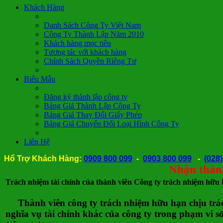
Khách Hàng
Danh Sách Công Ty Việt Nam
Công Ty Thành Lập Năm 2010
Khách hàng mục tiêu
Tương tác với khách hàng
Chính Sách Quyền Riêng Tư
Biểu Mẫu
Đăng ký thành lập công ty
Bảng Giá Thành Lập Công Ty
Bảng Giá Thay Đổi Giấy Phép
Bảng Giá Chuyển Đổi Loại Hình Công Ty
Liên Hệ
Hổ Trợ Khách Hàng:
0909 800 099
-
0903 800 099
-
(028
Nhận thành lập
Trách nhiệm tài chính của thành viên Công ty trách nhiệm hữu
Thành viên công ty trách nhiệm hữu hạn chịu trác
nghĩa vụ tài chính khác của công ty trong phạm vi 