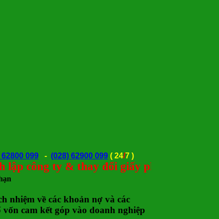
) 62800 099
-
(028) 62900 099
(
24
/
7 )
 công ty & thay đổi giấy phép trong toàn 
 hạn
h nhiệm về các khoản nợ và các
số vốn cam kết góp vào doanh nghiệp