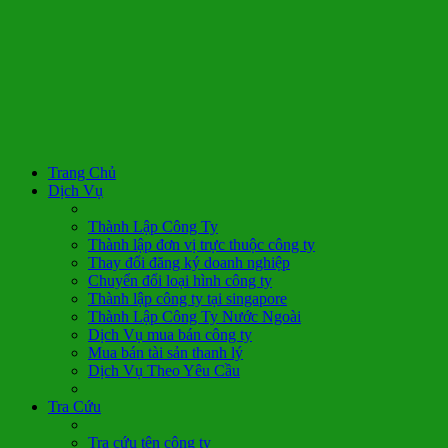
Trang Chủ
Dịch Vụ
Thành Lập Công Ty
Thành lập đơn vị trực thuộc công ty
Thay đổi đăng ký doanh nghiệp
Chuyển đổi loại hình công ty
Thành lập công ty tại singapore
Thành Lập Công Ty Nước Ngoài
Dịch Vụ mua bán công ty
Mua bán tài sản thanh lý
Dịch Vụ Theo Yêu Cầu
Tra Cứu
Tra cứu tên công ty