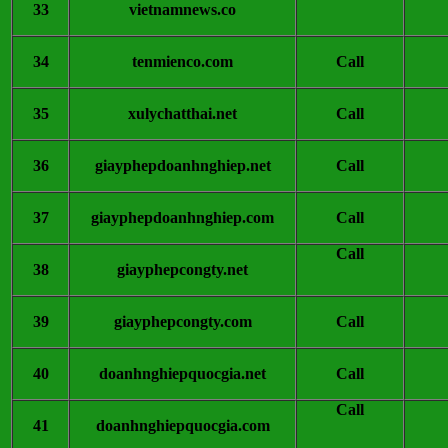
33
vietnamnews.co
34
tenmienco.com
Call
35
xulychatthai.net
Call
36
giayphepdoanhnghiep.net
Call
37
giayphepdoanhnghiep.com
Call
Call
38
giayphepcongty.net
39
giayphepcongty.com
Call
40
doanhnghiepquocgia.net
Call
Call
41
doanhnghiepquocgia.com