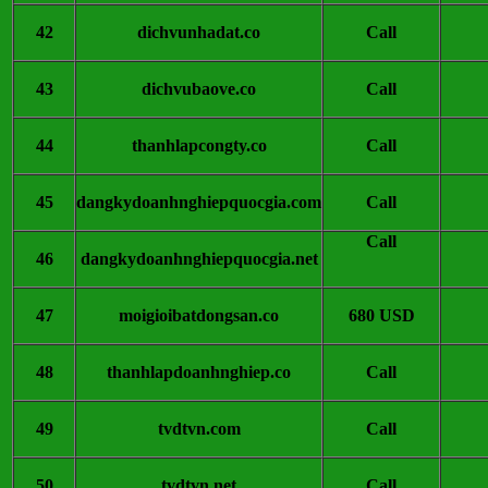
42
dichvunhadat.co
Call
43
dichvubaove.co
Call
44
thanhlapcongty.co
Call
45
dangkydoanhnghiepquocgia.com
Call
Call
46
dangkydoanhnghiepquocgia.net
47
moigioibatdongsan.co
680 USD
48
thanhlapdoanhnghiep.co
Call
49
tvdtvn.com
Call
50
tvdtvn.net
Call