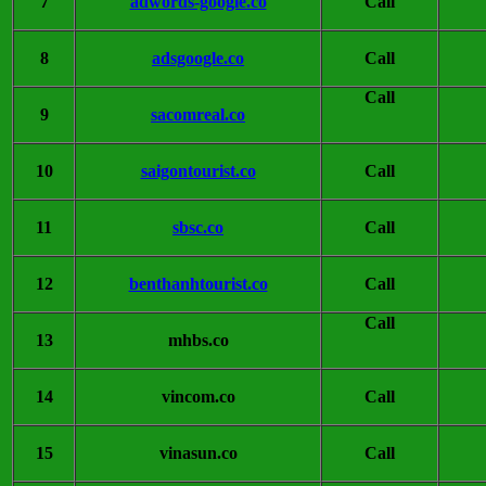
7
adwords-google.co
Call
8
adsgoogle.co
Call
Call
9
sacomreal.co
10
saigontourist.co
Call
11
sbsc.co
Call
12
benthanhtourist.co
Call
Call
13
mhbs.co
14
vincom.co
Call
15
vinasun.co
Call