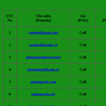
STT
Tên miền
Giá
No
(Domain)
(Price)
(D
1
cambodiabank.net
Call
2
cambodiabank.co
Call
3
phnompenhtravel.net
Call
4
phnompenhbank.co
Call
5
saigonpark.com
Call
6
saigonpark.net
Call