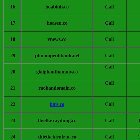
16
hoabinh.co
Call
17
hoasen.co
Call
18
vnews.co
Call
29
phnompenhbank.net
Call
Call
20
giaiphauthammy.co
Call
21
raobandomain.co
22
bitis.co
Call
23
thietkexaydung.co
Call
24
thietkekientruc.co
Call