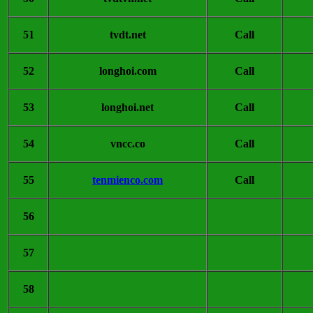
51
tvdt.net
Call
52
longhoi.com
Call
53
longhoi.net
Call
54
vncc.co
Call
55
tenmienco.com
Call
56
57
58