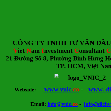
CÔNG TY TNHH TƯ
V
ẤN ĐẦU
V
iet
N
am
I
nvestment
C
onsultant
C
21 Đường Số 8, Phường Bình Hưng H
TP. HCM, Việt Na
www.vnic.
co
-
www. di
Webside
:
Email
:
info@vnic.
co
-
info@dichv