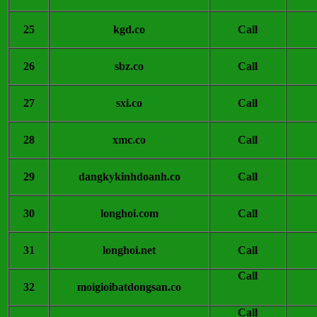
25
kgd.co
Call
26
sbz.co
Call
27
sxi.co
Call
28
xmc.co
Call
29
dangkykinhdoanh.co
Call
30
longhoi.com
Call
31
longhoi.net
Call
Call
32
moigioibatdongsan.co
Call