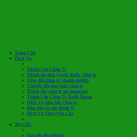
Trang Chủ
Dịch Vụ
Thành Lập Công Ty
Thành lập đơn vị trực thuộc công ty
Thay đổi đăng ký doanh nghiệp
Chuyển đổi loại hình công ty
Thành lập công ty tại singapore
Thành Lập Công Ty Nước Ngoài
Dịch Vụ mua bán công ty
Mua bán tài sản thanh lý
Dịch Vụ Theo Yêu Cầu
Tra Cứu
Tra cứu tên công ty