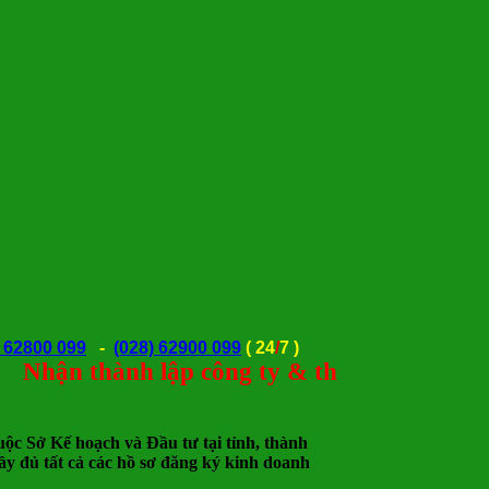
) 62800 099
-
(028) 62900 099
(
24
/
7 )
ận thành lập công ty & thay đổi giấy phép
c Sở Kế hoạch và Đầu tư tại tỉnh, thành
ầy đủ tất cả các hồ sơ đăng ký kinh doanh