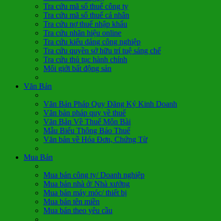
Tra cứu mã số thuế công ty
Tra cứu mã số thuế cá nhân
Tra cứu nợ thuế nhập khẩu
Tra cứu nhãn hiệu online
Tra cứu kiểu dáng công nghiệp
Tra cứu quyền sở hữu trí tuệ sáng chế
Tra cứu thủ tục hành chính
Môi giới bất động sản
Văn Bản
Văn Bản Pháp Quy Đăng Ký Kinh Doanh
Văn bản pháp quy về thuế
Văn Bản Về Thuế Môn Bài
Mẫu Biểu Thông Báo Thuế
Văn bản về Hóa Đơn, Chứng Từ
Mua Bán
Mua bán công ty/ Doanh nghiệp
Mua bán nhà ở/ Nhà xưởng
Mua bán máy móc/ thiết bị
Mua bán tên miền
Mua bán theo yêu cầu