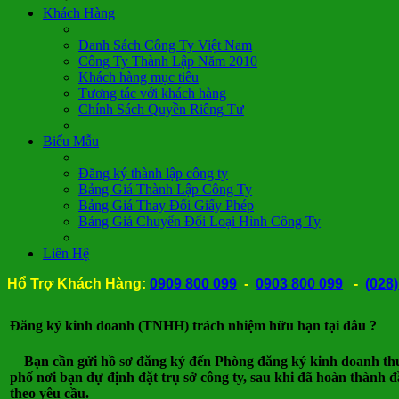
Khách Hàng
Danh Sách Công Ty Việt Nam
Công Ty Thành Lập Năm 2010
Khách hàng mục tiêu
Tương tác với khách hàng
Chính Sách Quyền Riêng Tư
Biểu Mẫu
Đăng ký thành lập công ty
Bảng Giá Thành Lập Công Ty
Bảng Giá Thay Đổi Giấy Phép
Bảng Giá Chuyển Đổi Loại Hình Công Ty
Liên Hệ
Hổ Trợ Khách Hàng:
0909 800 099
-
0903 800 099
-
(028
Nh
Đăng ký kinh doanh (TNHH) trách nhiệm hữu hạn tại đâu ?
Bạn cần gửi hồ sơ đăng ký đến Phòng đăng ký kinh doanh thuộ
phố nơi bạn dự định đặt trụ sở công ty, sau khi đã hoàn thành đ
theo yêu cầu.