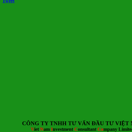
Tweet
CÔNG TY TNHH TƯ
V
ẤN ĐẦU TƯ
VI
ỆT
V
iet
N
am
I
nvestment
C
onsultant
Co
mpany Limite