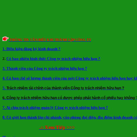
THÔNG TIN CẦN BIẾT KHI THÀNH LẬP CÔNG TY
1. Điều kiện đăng ký kinh doanh ?
2.
Có bao nhiêu hình thức Công ty trách nhiệm hữu hạn ?
3. Thành viên của Công ty trách nhiệm hữu hạn ?
4. Có hạn chế số lượng thành viên của một Công ty trách nhiệm hữu hạn hay k
5.
Trách nhiệm tài chính của thành viên Công ty trách nhiệm hữu hạn ?
6.
Công ty trách nhiệm hữu hạn có được phép phát hành cổ phiếu hay không 
7. Ai chịu trách nhiệm quản lý Công ty trách nhiệm hữu hạn ?
8. Có giới hạn thành lập chi nhánh, văn phòng đại diện, địa điểm kinh doanh
.:: Xem Tiếp >>>