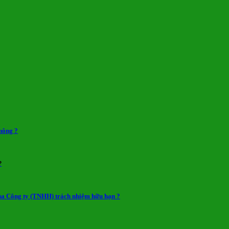
hông ?
?
 của Công ty (TNHH) trách nhiệm hữu hạn ?