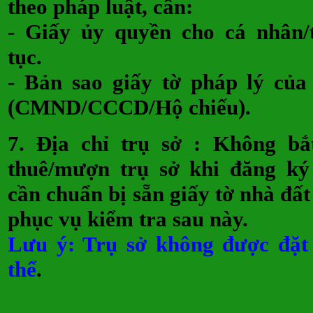
theo pháp luật, cần:
- Giấy ủy quyền cho cá nhân/
tục.
- Bản sao giấy tờ pháp lý củ
(CMND/CCCD/Hộ chiếu).
7.
Địa chỉ trụ sở
: Không bắt
thuê/mượn trụ sở khi đăng ký
cần chuẩn bị sẵn giấy tờ nhà đấ
phục vụ kiểm tra sau này.
Lưu ý: Trụ sở không được đặt 
thể
.