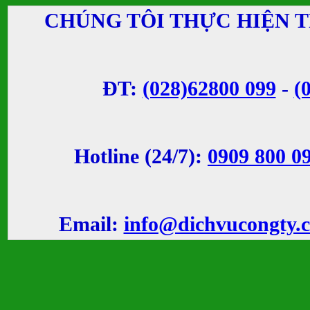
CHÚNG TÔI THỰC HIỆN 
ĐT:
(028)62800 099
-
(
Hotline (24/7):
0909 800 0
Email:
info@dichvucongty.