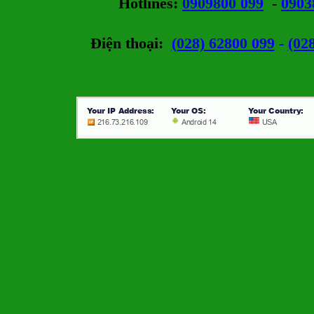
Hotlines
:
0909800 099
-
0903
Điện thoại:
(028) 62800 099
-
(02