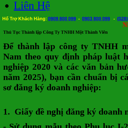
Liên Hệ
Hổ Trợ Khách Hàng:
0909 800 099
-
0903 800 099
-
(028
Nhận th
Thủ Tục Thành lập Công Ty TNHH Một Thành Viên
Để thành lập công ty TNHH mộ
Nam theo quy định pháp luật 
nghiệp 2020 và các văn bản hư
năm 2025), bạn cần chuẩn bị cá
sơ đăng ký doanh nghiệp:
1.
Giấy đề nghị đăng ký doanh 
- Sử dụng mẫu theo Phụ lục I