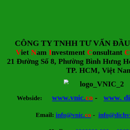
CÔNG TY TNHH TƯ
V
ẤN ĐẦU
V
iet
N
am
I
nvestment
C
onsultant
C
21 Đường Số 8, Phường Bình Hưng H
TP. HCM, Việt Na
www.vnic.
co
-
www. di
Webside
:
Email
:
info@vnic.
co
-
info@dichv